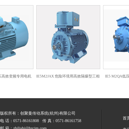
低压高效变频专用电机
IE5M2JAX 危险环境用高效隔爆型三相
IE5 M2QA
异步电动机
版权所有：创聚曼传动系统(杭州)有限公司
首
电 话：0571-86161808 传 真：0571-86161758
邮 箱：
zhilishi@hzcjm.com